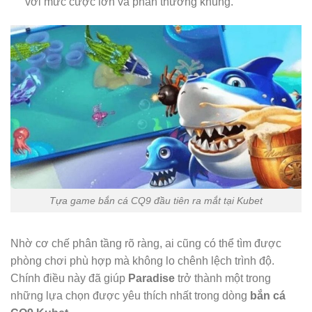
với mức cược lớn và phần thưởng khủng.
Tựa game bắn cá CQ9 đầu tiên ra mắt tại Kubet
Nhờ cơ chế phân tầng rõ ràng, ai cũng có thể tìm được
phòng chơi phù hợp mà không lo chênh lệch trình độ.
Chính điều này đã giúp
Paradise
trở thành một trong
những lựa chọn được yêu thích nhất trong dòng
bắn cá