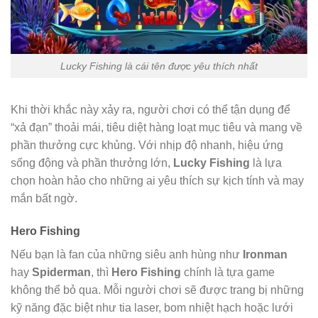
Lucky Fishing là cái tên được yêu thích nhất
Khi thời khắc này xảy ra, người chơi có thể tận dụng để
“xả đạn” thoải mái, tiêu diệt hàng loạt mục tiêu và mang về
phần thưởng cực khủng. Với nhịp độ nhanh, hiệu ứng
sống động và phần thưởng lớn,
Lucky Fishing
là lựa
chọn hoàn hảo cho những ai yêu thích sự kịch tính và may
mắn bất ngờ.
Hero Fishing
Nếu bạn là fan của những siêu anh hùng như
Ironman
hay
Spiderman
, thì
Hero Fishing
chính là tựa game
không thể bỏ qua. Mỗi người chơi sẽ được trang bị những
kỹ năng đặc biệt như tia laser, bom nhiệt hạch hoặc lưới